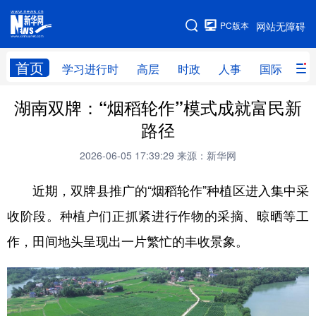
手机版
PC版本
网站无障碍
网站地图
首页
学习进行时
高层
时政
人事
国际
财
湖南双牌：“烟稻轮作”模式成就富民新
学习进行时
高层
时政
人事
路径
国际
财经
网评
港澳
2026-06-05 17:39:29
来源：新华网
台湾
思客智库
全球连线
教育
近期，双牌县推广的“烟稻轮作”种植区进入集中采
科技
科创
量子
体育
收阶段。种植户们正抓紧进行作物的采摘、晾晒等工
文化
书画
健康
军事
作，田间地头呈现出一片繁忙的丰收景象。
访谈
视频
图片
政务
法律
中央文件
金融
汽车
食品
人居
信息化
数字经济