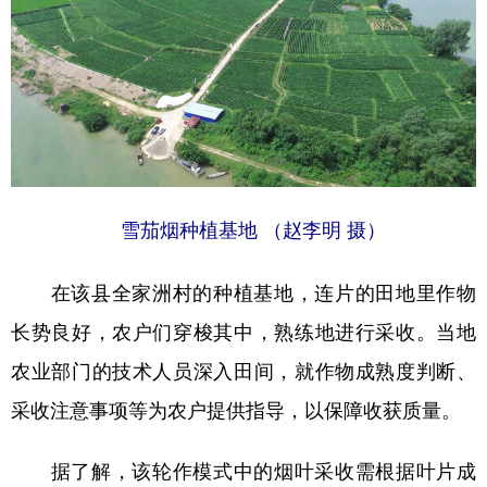
学术中国
乡村振兴
银龄
溯源中国
城市
旅游
能源
会展
彩票
娱乐
时尚
悦读
公益
一带一路
亚太网
上市公司
文化产业
雪茄烟种植基地 （赵李明 摄）
在该县全家洲村的种植基地，连片的田地里作物
地方频道
长势良好，农户们穿梭其中，熟练地进行采收。当地
北京
天津
河北
山西
农业部门的技术人员深入田间，就作物成熟度判断、
辽宁
吉林
上海
江苏
采收注意事项等为农户提供指导，以保障收获质量。
浙江
安徽
福建
江西
据了解，该轮作模式中的烟叶采收需根据叶片成