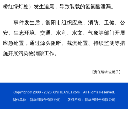
桥红绿灯处）发生追尾，导致装载的氢氟酸泄漏。
学术中国
乡村振兴
银龄
溯源中国
事件发生后，衡阳市组织应急、消防、卫健、公
城市
旅游
能源
会展
安、生态环境、交通、水利、水文、气象等部门开展
彩票
娱乐
时尚
悦读
应急处置，通过源头阻断、截流处置、持续监测等措
公益
一带一路
亚太网
上市公司
施开展污染物消除工作。
文化产业
【责任编辑:左栀子】
地方频道
Copyright © 2000 - 2026 XINHUANET.com All Rights Reserved.
北京
天津
河北
山西
制作单位：新华网股份有限公司 版权所有：新华网股份有限公司
辽宁
吉林
上海
江苏
浙江
安徽
福建
江西