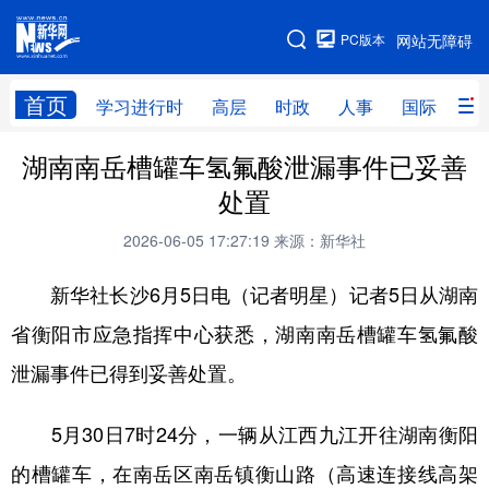
手机版
PC版本
网站无障碍
网站地图
首页
学习进行时
高层
时政
人事
国际
财
湖南南岳槽罐车氢氟酸泄漏事件已妥善
学习进行时
高层
时政
人事
处置
国际
财经
网评
港澳
2026-06-05 17:27:19
来源：新华社
台湾
思客智库
全球连线
教育
新华社长沙6月5日电（记者明星）记者5日从湖南
科技
科创
量子
体育
省衡阳市应急指挥中心获悉，湖南南岳槽罐车氢氟酸
文化
书画
健康
军事
泄漏事件已得到妥善处置。
访谈
视频
图片
政务
5月30日7时24分，一辆从江西九江开往湖南衡阳
法律
中央文件
金融
汽车
的槽罐车，在南岳区南岳镇衡山路（高速连接线高架
食品
人居
信息化
数字经济