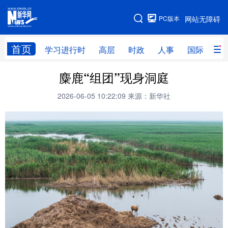
手机版
PC版本
网站无障碍
网站地图
首页
学习进行时
高层
时政
人事
国际
财
麋鹿“组团”现身洞庭
学习进行时
高层
时政
人事
2026-06-05 10:22:09
来源：新华社
国际
财经
网评
港澳
台湾
思客智库
全球连线
教育
科技
科创
量子
体育
文化
书画
健康
军事
访谈
视频
图片
政务
法律
中央文件
金融
汽车
食品
人居
信息化
数字经济