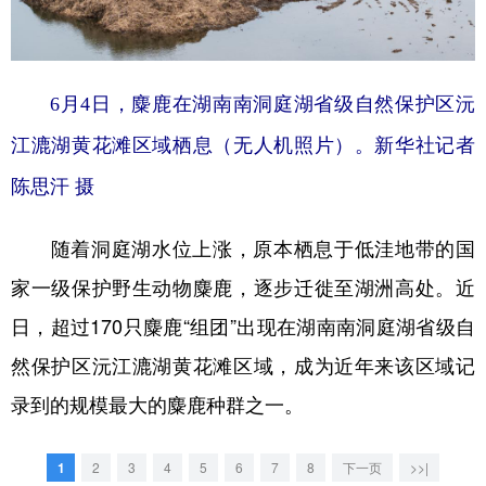
学术中国
乡村振兴
银龄
溯源中国
城市
旅游
能源
会展
6月4日，麋鹿在湖南南洞庭湖省级自然保护区沅
彩票
娱乐
时尚
悦读
江漉湖黄花滩区域栖息（无人机照片）。新华社记者
公益
一带一路
亚太网
上市公司
陈思汗 摄
文化产业
随着洞庭湖水位上涨，原本栖息于低洼地带的国
家一级保护野生动物麋鹿，逐步迁徙至湖洲高处。近
地方频道
日，超过170只麋鹿“组团”出现在湖南南洞庭湖省级自
北京
天津
河北
山西
然保护区沅江漉湖黄花滩区域，成为近年来该区域记
录到的规模最大的麋鹿种群之一。
辽宁
吉林
上海
江苏
浙江
安徽
福建
江西
1
2
3
4
5
6
7
8
下一页
>>|