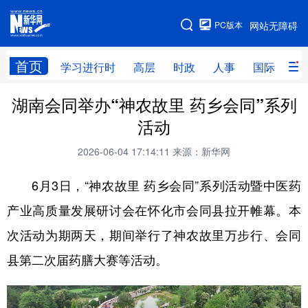
手机版
PC版本
网站无障碍
网站地图
首页
学习进行时
高层
时政
人事
国际
财
湖南会同举办‌“神农故里 药乡会同”系列
学习进行时
高层
时政
人事
活动
国际
财经
网评
港澳
2026-06-04 17:14:11
来源：新华网
台湾
思客智库
全球连线
教育
6月3日，“神农故里 药乡会同”系列活动暨中医药
科技
科创
量子
体育
产业高质量发展研讨会在怀化市会同县拉开帷幕。本
文化
书画
健康
军事
次活动为期两天，期间举行了神农故里万步行、会同
访谈
视频
图片
政务
县第二次届药膳大赛等活动。
法律
中央文件
金融
汽车
食品
人居
信息化
数字经济