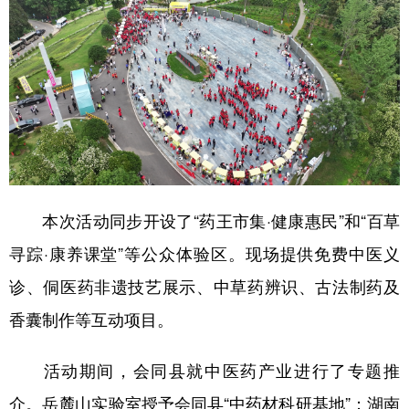
学术中国
乡村振兴
银龄
溯源中国
城市
旅游
能源
会展
彩票
娱乐
时尚
悦读
公益
一带一路
亚太网
上市公司
文化产业
本次活动同步开设了‌“药王市集·健康惠民”‌和‌“百草
寻踪·康养课堂”‌等公众体验区。现场提供免费中医义
地方频道
诊、侗医药非遗技艺展示、中草药辨识、古法制药及
北京
天津
河北
山西
香囊制作等互动项目。
辽宁
吉林
上海
江苏
活动期间，会同县就中医药产业进行了专题推
浙江
安徽
福建
江西
介。岳麓山实验室授予会同县“中药材科研基地”；湖南