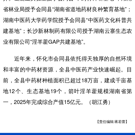
山东
河南
湖北
湖南
省林业局授予会同县“湖南省道地药材良种繁育基地”；
广东
广西
海南
重庆
湖南中医药大学药学院授予会同县“中医药文化科普共
四川
贵州
云南
西藏
建基地”；长沙新林制药有限公司授予湖南云寨生态农
陕西
甘肃
青海
宁夏
业有限公司“淫羊藿GAP共建基地”。
新疆
内蒙古
黑龙江
近年来，怀化市会同县依托得天独厚的自然环境
和丰富的中药材资源，全县中医药产业快速崛起。目
多语种频道
前，全县中药材种植面积已超过18万亩，建成千亩基
English
Español
Français
عربى
地12个、生态基地19个，箭叶淫羊藿规模湖南省第
一，2025年完成综合产值15亿元。（胡江勇）
Русский язык
日本語
한국어
Deutsch
Português
【责任编辑:蒋若蕾】