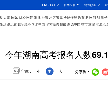
ENGLISH
新华报刊
地方频道
承
政
人事
国际
财经
网评
港澳
台湾
思客智库
全球连线
教育
科技
科创
量子
生活
信息化
数字经济
学术中国
乡村振兴
银龄
溯源中国
城市
旅游
能源
会
今年湖南高考报名人数69.
字体：
小
中
大
分享到：