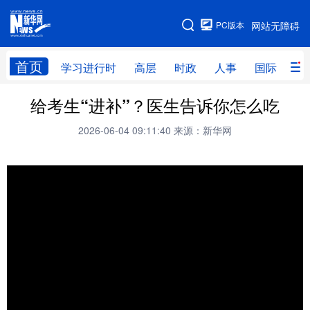
手机版
PC版本
网站无障碍
网站地图
首页
学习进行时
高层
时政
人事
国际
财
给考生“进补”？医生告诉你怎么吃
学习进行时
高层
时政
人事
2026-06-04 09:11:40
来源：新华网
国际
财经
网评
港澳
台湾
思客智库
全球连线
教育
科技
科创
量子
体育
文化
书画
健康
军事
访谈
视频
图片
政务
法律
中央文件
金融
汽车
食品
人居
信息化
数字经济