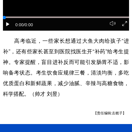
山东
河南
湖北
湖南
广东
广西
海南
重庆
0:00
/0:00
四川
贵州
云南
西藏
陕西
甘肃
青海
宁夏
高考临近，一些家长想通过大鱼大肉给孩子“进
补”，还有些家长甚至到医院找医生开“补药”给考生提
新疆
内蒙古
黑龙江
神。专家提醒，盲目进补反而可能引发肠胃不适，影
响备考状态。考生饮食应规律三餐，清淡均衡，多吃
多语种频道
优质蛋白和新鲜蔬果，减少油腻、辛辣与高糖食物，
English
Español
Français
عربى
科学搭配。（帅才 刘昱）
Русский язык
日本語
한국어
Deutsch
Português
【责任编辑:左栀子】