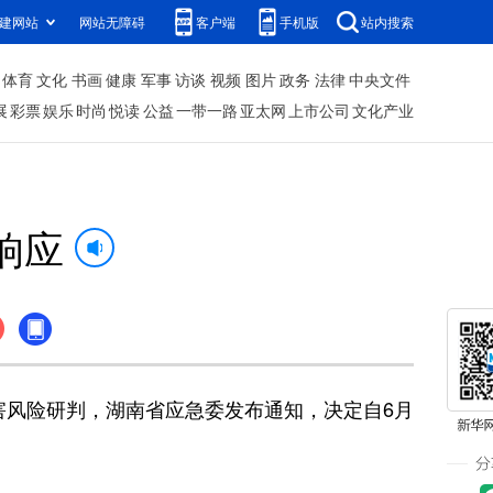
建网站
网站无障碍
客户端
手机版
站内搜索
体育
文化
书画
健康
军事
访谈
视频
图片
政务
法律
中央文件
展
彩票
娱乐
时尚
悦读
公益
一带一路
亚太网
上市公司
文化产业
响应
风险研判，湖南省应急委发布通知，决定自6月