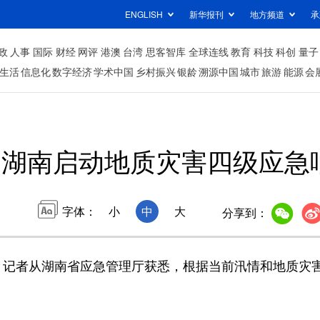
ENGLISH
新华报刊
地方频道
承
政
人事
国际
财经
网评
港澳
台湾
思客智库
全球连线
教育
科技
科创
量子
生活
信息化
数字经济
学术中国
乡村振兴
银龄
溯源中国
城市
旅游
能源
会
湖南启动地质灾害四级应急
字体：
小
中
大
分享到：
记者从湖南省应急管理厅获悉，根据当前汛情和地质灾害