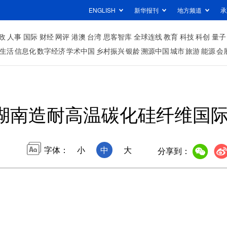
ENGLISH
新华报刊
地方频道
承
政
人事
国际
财经
网评
港澳
台湾
思客智库
全球连线
教育
科技
科创
量子
生活
信息化
数字经济
学术中国
乡村振兴
银龄
溯源中国
城市
旅游
能源
会
湖南造耐高温碳化硅纤维国
字体：
小
中
大
分享到：