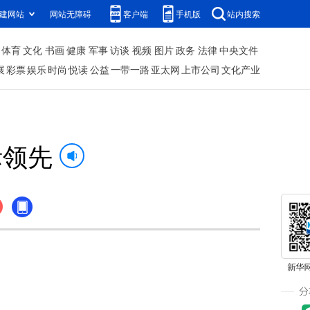
建网站
网站无障碍
客户端
手机版
站内搜索
体育
文化
书画
健康
军事
访谈
视频
图片
政务
法律
中央文件
展
彩票
娱乐
时尚
悦读
公益
一带一路
亚太网
上市公司
文化产业
际领先