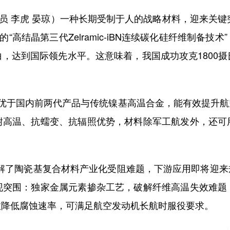
员 李虎 晏琼）一种长期受制于人的战略材料，迎来关键
“高结晶第三代Zelramic-iBN连续碳化硅纤维制备
，达到国际领先水平。这意味着，我国成功攻克1800
优于国内前两代产品与传统镍基高温合金，能有效提升航
耐高温、抗蠕变、抗辐照优势，材料除军工航发外，还可
了陶瓷基复合材料产业化受阻难题，下游应用即将迎来规模
现突围：独家金属元素掺杂工艺，破解纤维高温失效难题
效降低腐蚀速率，可满足航空发动机长航时服役要求。