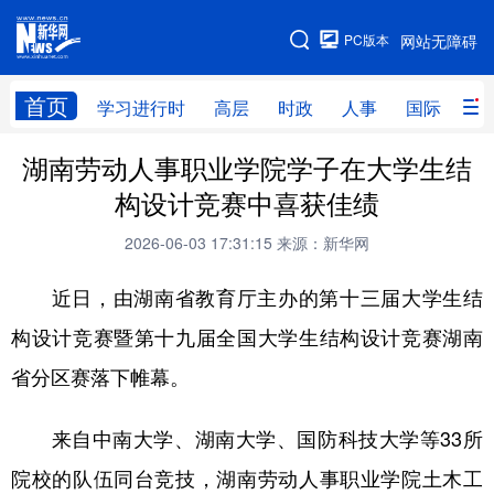
手机版
PC版本
网站无障碍
网站地图
首页
学习进行时
高层
时政
人事
国际
财
湖南劳动人事职业学院学子在大学生结
学习进行时
高层
时政
人事
构设计竞赛中喜获佳绩
国际
财经
网评
港澳
2026-06-03 17:31:15
来源：新华网
台湾
思客智库
全球连线
教育
近日，由湖南省教育厅主办的第十三届大学生结
科技
科创
量子
体育
构设计竞赛暨第十九届全国大学生结构设计竞赛湖南
文化
书画
健康
军事
省分区赛落下帷幕。
访谈
视频
图片
政务
来自中南大学、湖南大学、国防科技大学等33所
法律
中央文件
金融
汽车
院校的队伍同台竞技，湖南劳动人事职业学院土木工
食品
人居
信息化
数字经济