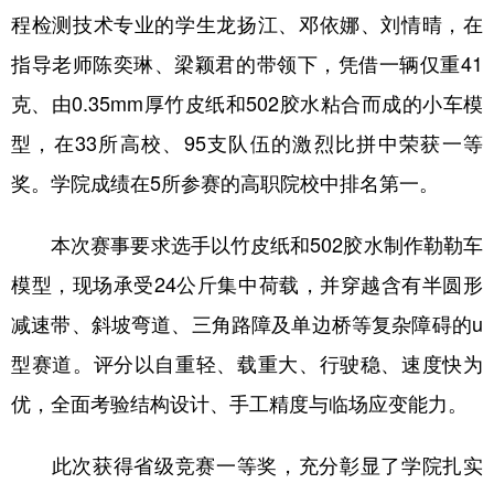
程检测技术专业的学生龙扬江、邓依娜、刘情晴，在
学术中国
乡村振兴
银龄
溯源中国
指导老师陈奕琳、梁颖君的带领下，凭借一辆仅重41
城市
旅游
能源
会展
克、由0.35mm厚竹皮纸和502胶水粘合而成的小车模
彩票
娱乐
时尚
悦读
型，在33所高校、95支队伍的激烈比拼中荣获一等
奖。学院成绩在5所参赛的高职院校中排名第一。
公益
一带一路
亚太网
上市公司
文化产业
本次赛事要求选手以竹皮纸和502胶水制作勒勒车
模型，现场承受24公斤集中荷载，并穿越含有半圆形
地方频道
减速带、斜坡弯道、三角路障及单边桥等复杂障碍的u
型赛道。评分以自重轻、载重大、行驶稳、速度快为
北京
天津
河北
山西
优，全面考验结构设计、手工精度与临场应变能力。
辽宁
吉林
上海
江苏
浙江
安徽
福建
江西
此次获得省级竞赛一等奖，充分彰显了学院扎实