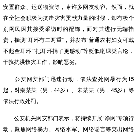
安置群众、运送物资等，令许多网友动容。然而，就
学术中国
乡村振兴
银龄
溯源中国
在全社会积极为抗击灾害贡献力量的时候，却有极个
城市
旅游
能源
会展
别网民因其接受采访时的配饰，而对其进行无端指
彩票
娱乐
时尚
悦读
责，揣测“耳环有二两重”，并发布“普通农村妇女可戴
不起金耳环”“把耳环捐了更感动”等贬低嘲讽类言论，
公益
一带一路
亚太网
上市公司
干扰抗洪救灾工作，影响恶劣。
文化产业
公安网安部门迅速行动，依法查处网暴行为15
地方频道
起，对秦某某（男，44岁）、未某某（男，45岁）等
依法行政处罚。
北京
天津
河北
山西
辽宁
吉林
上海
江苏
公安机关网安部门表示，将持续开展“净网”专项行
浙江
安徽
福建
江西
动，聚焦网络暴力、网络水军、网络谣言等突出网络