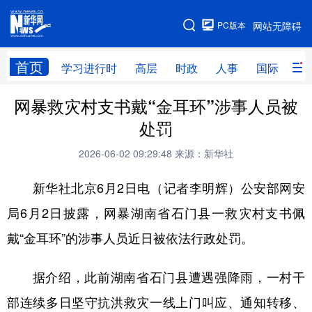
手机版
PC版本
网站无障碍
网站地图
首页
学习进行时
高层
时政
人事
国际
财
网暴救灾村支书戴“金耳环”涉事人员被
学习进行时
高层
时政
人事
处罚
国际
财经
网评
港澳
2026-06-02 09:29:48
来源：新华社
台湾
思客智库
全球连线
教育
新华社北京6月2日电（记者李明辉）公安部网安
科技
科创
量子
体育
局6月2日披露，网暴湖南省石门县一救灾村支书佩
文化
书画
健康
军事
戴“金耳环”的涉事人员近日被依法行政处罚。
访谈
视频
图片
政务
据介绍，此前湖南省石门县遭遇强降雨，一村干
法律
中央文件
金融
汽车
部连续多日坚守抗洪救灾一线上门叫应、通知转移、
食品
人居
信息化
数字经济