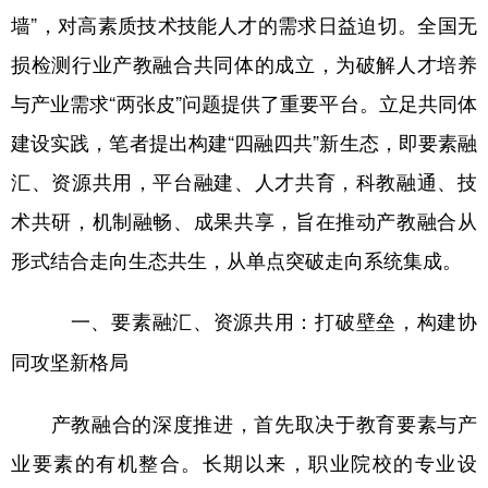
墙”，对高素质技术技能人才的需求日益迫切。全国无
学术中国
乡村振兴
银龄
溯源中国
损检测行业产教融合共同体的成立，为破解人才培养
城市
旅游
能源
会展
与产业需求“两张皮”问题提供了重要平台。立足共同体
彩票
娱乐
时尚
悦读
建设实践，笔者提出构建“四融四共”新生态，即要素融
汇、资源共用，平台融建、人才共育，科教融通、技
公益
一带一路
亚太网
上市公司
术共研，机制融畅、成果共享，旨在推动产教融合从
文化产业
形式结合走向生态共生，从单点突破走向系统集成。
地方频道
一、要素融汇、资源共用：打破壁垒，构建协
北京
天津
河北
山西
同攻坚新格局
辽宁
吉林
上海
江苏
产教融合的深度推进，首先取决于教育要素与产
浙江
安徽
福建
江西
业要素的有机整合。长期以来，职业院校的专业设