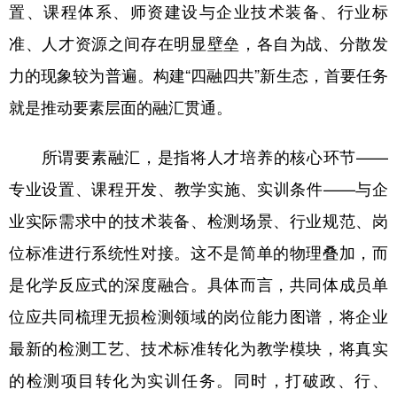
山东
河南
湖北
湖南
置、课程体系、师资建设与企业技术装备、行业标
准、人才资源之间存在明显壁垒，各自为战、分散发
广东
广西
海南
重庆
力的现象较为普遍。构建“四融四共”新生态，首要任务
四川
贵州
云南
西藏
就是推动要素层面的融汇贯通。
陕西
甘肃
青海
宁夏
所谓要素融汇，是指将人才培养的核心环节——
新疆
内蒙古
黑龙江
专业设置、课程开发、教学实施、实训条件——与企
业实际需求中的技术装备、检测场景、行业规范、岗
多语种频道
位标准进行系统性对接。这不是简单的物理叠加，而
English
Español
Français
عربى
是化学反应式的深度融合。具体而言，共同体成员单
Русский язык
日本語
한국어
位应共同梳理无损检测领域的岗位能力图谱，将企业
Deutsch
Português
最新的检测工艺、技术标准转化为教学模块，将真实
的检测项目转化为实训任务。同时，打破政、行、