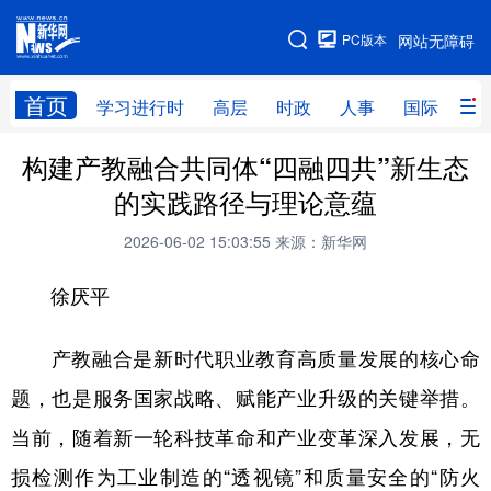
手机版
PC版本
网站无障碍
网站地图
首页
学习进行时
高层
时政
人事
国际
财
构建产教融合共同体“四融四共”新生态
学习进行时
高层
时政
人事
的实践路径与理论意蕴
国际
财经
网评
港澳
2026-06-02 15:03:55
来源：新华网
台湾
思客智库
全球连线
教育
徐厌平
科技
科创
量子
体育
文化
书画
健康
军事
产教融合是新时代职业教育高质量发展的核心命
题，也是服务国家战略、赋能产业升级的关键举措。
访谈
视频
图片
政务
当前，随着新一轮科技革命和产业变革深入发展，无
法律
中央文件
金融
汽车
损检测作为工业制造的“透视镜”和质量安全的“防火
食品
人居
信息化
数字经济