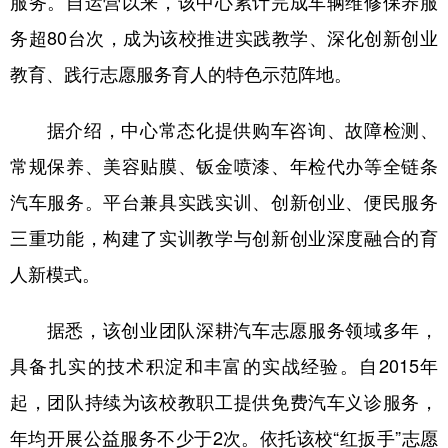
服务。自运营以来，该中心累计完成车辆维修保养服
务超80台次，成为该校推进实践教学、深化创新创业
学术中国
乡村振兴
银龄
溯源中国
教育、践行志愿服务育人的特色示范阵地。
城市
旅游
能源
会展
彩票
娱乐
时尚
悦读
据介绍，中心常态化提供购车咨询、故障检测、
常规保养、美容贴膜、钣金喷漆、年检代办等全链条
公益
一带一路
亚太网
上市公司
汽车服务。平台兼具实践实训、创新创业、便民服务
文化产业
三重功能，构建了实训教学与创新创业深度融合的育
人新模式。
地方频道
据悉，该创业团队深耕汽车志愿服务领域多年，
北京
天津
河北
山西
具备扎实的技术积淀和丰富的实战经验。自2015年
辽宁
吉林
上海
江苏
起，团队持续为该校教职工提供免费汽车义诊服务，
浙江
安徽
福建
江西
年均开展公益服务不少于2次。依托该校“红扳手”志愿