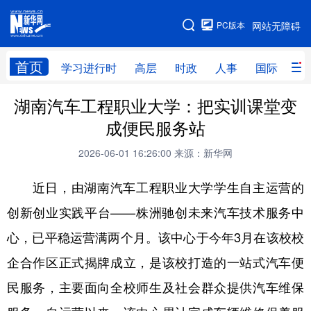
手机版
PC版本
网站无障碍
网站地图
首页
学习进行时
高层
时政
人事
国际
财
湖南汽车工程职业大学：把实训课堂变
学习进行时
高层
时政
人事
成便民服务站
国际
财经
网评
港澳
2026-06-01 16:26:00
来源：新华网
台湾
思客智库
全球连线
教育
近日，由湖南汽车工程职业大学学生自主运营的
科技
科创
量子
体育
创新创业实践平台——株洲驰创未来汽车技术服务中
文化
书画
健康
军事
心，已平稳运营满两个月。该中心于今年3月在该校校
访谈
视频
图片
政务
企合作区正式揭牌成立，是该校打造的一站式汽车便
法律
中央文件
金融
汽车
民服务，主要面向全校师生及社会群众提供汽车维保
食品
人居
信息化
数字经济