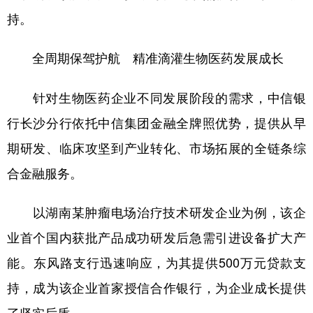
山东
河南
湖北
湖南
持。
广东
广西
海南
重庆
全周期保驾护航 精准滴灌生物医药发展成长
四川
贵州
云南
西藏
陕西
甘肃
青海
宁夏
针对生物医药企业不同发展阶段的需求，中信银
行长沙分行依托中信集团金融全牌照优势，提供从早
新疆
内蒙古
黑龙江
期研发、临床攻坚到产业转化、市场拓展的全链条综
合金融服务。
多语种频道
English
Español
Français
عربى
以湖南某肿瘤电场治疗技术研发企业为例，该企
业首个国内获批产品成功研发后急需引进设备扩大产
Русский язык
日本語
한국어
能。东风路支行迅速响应，为其提供500万元贷款支
Deutsch
Português
持，成为该企业首家授信合作银行，为企业成长提供
了坚实后盾。