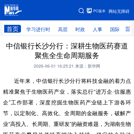
手机版
PC版本
网站无障碍
网站地图
首页
学习进行时
高层
时政
人事
国际
财
中信银行长沙分行：深耕生物医药赛道
学习进行时
高层
时政
人事
聚焦全生命周期服务
国际
财经
网评
港澳
2026-06-01 16:25:21
来源：新华网
台湾
思客智库
全球连线
教育
近年来，中信银行长沙分行将科技金融的着力点
科技
科创
量子
体育
精准聚焦于生物医药产业，落实总行“进万企·信服惠
文化
书画
健康
军事
企”工作部署，深度挖掘生物医药产业链上下游各环
访谈
视频
图片
政务
节，以定制化、高效化、全周期的金融服务，破解产
法律
中央文件
金融
汽车
业“高投入、长周期、重研发”的融资难题，为湖南生物
食品
人居
信息化
数字经济