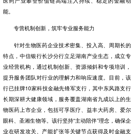
医药产业攀登价值链高端注入持续、稳定的金融动
能。
学术中国
乡村振兴
银龄
溯源中国
城市
旅游
能源
会展
专营机制创新，筑牢专业服务能力
彩票
娱乐
时尚
悦读
针对生物医药企业技术密集、投入高、周期长的
公益
一带一路
亚太网
上市公司
特点，中信银行长沙分行立足湖南产业生态，成立专
文化产业
业经营机构，通过机制创新、资源倾斜和专项培训，
提升服务团队对行业的理解力和响应速度。目前，该
地方频道
行已挂牌10家科技金融先锋军支行，其中东风路支行
长期深耕大健康领域，服务覆盖湖南省九成以上的生
北京
天津
河北
山西
物医药上市企业，包括可孚医疗、益丰大药房、爱尔
辽宁
吉林
上海
江苏
眼科、圣湘生物等。该行坚持“主动陪伴”理念，确保企
浙江
安徽
福建
江西
业在研发攻关、产能扩张等关键节点获得及时金融支