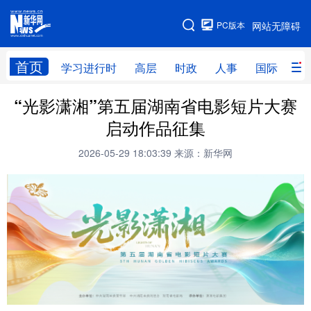
手机版
PC版本
网站无障碍
网站地图
首页
学习进行时
高层
时政
人事
国际
财
“光影潇湘”第五届湖南省电影短片大赛
学习进行时
高层
时政
人事
启动作品征集
国际
财经
网评
港澳
2026-05-29 18:03:39
来源：新华网
台湾
思客智库
全球连线
教育
科技
科创
量子
体育
文化
书画
健康
军事
访谈
视频
图片
政务
法律
中央文件
金融
汽车
食品
人居
信息化
数字经济