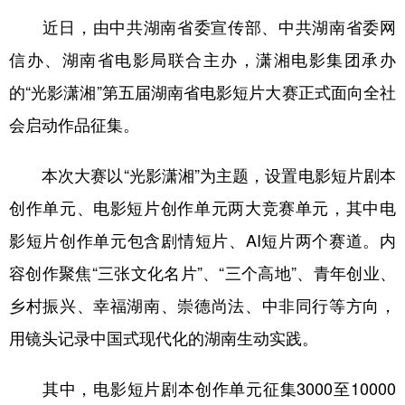
近日，由中共湖南省委宣传部、中共湖南省委网
学术中国
乡村振兴
银龄
溯源中国
信办、湖南省电影局联合主办，潇湘电影集团承办
城市
旅游
能源
会展
的“光影潇湘”第五届湖南省电影短片大赛正式面向全社
彩票
娱乐
时尚
悦读
会启动作品征集。
公益
一带一路
亚太网
上市公司
本次大赛以“光影潇湘”为主题，设置电影短片剧本
文化产业
创作单元、电影短片创作单元两大竞赛单元，其中电
影短片创作单元包含剧情短片、AI短片两个赛道。内
地方频道
容创作聚焦“三张文化名片”、“三个高地”、青年创业、
北京
天津
河北
山西
乡村振兴、幸福湖南、崇德尚法、中非同行等方向，
辽宁
吉林
上海
江苏
用镜头记录中国式现代化的湖南生动实践。
浙江
安徽
福建
江西
其中，电影短片剧本创作单元征集3000至10000