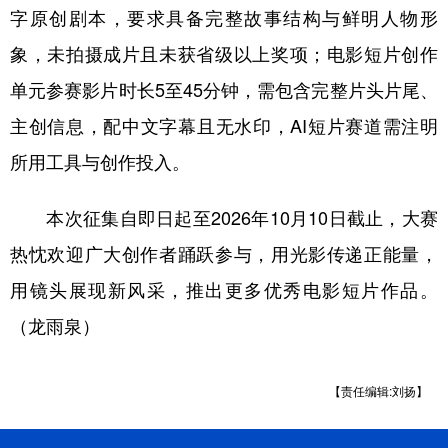
山东
河南
湖北
湖南
字原创剧本，要求具备完整故事结构与鲜明人物形
广东
广西
海南
重庆
象，未拍摄成片且未获省级以上奖项；电影短片创作
单元参赛影片时长5至45分钟，需包含完整片头片尾、
四川
贵州
云南
西藏
主创信息，配中文字幕且无水印，AI短片赛道需注明
陕西
甘肃
青海
宁夏
所用工具与创作投入。
新疆
内蒙古
黑龙江
本次征集自即日起至2026年10月10日截止，大赛
多语种频道
热忱欢迎广大创作者踊跃参与，用光影传递正能量，
用镜头展现新风采，推出更多优秀电影短片作品。
English
Español
Français
عربى
（龙雨泉）
Русский язык
日本語
한국어
Deutsch
Português
【责任编辑:刘扬】