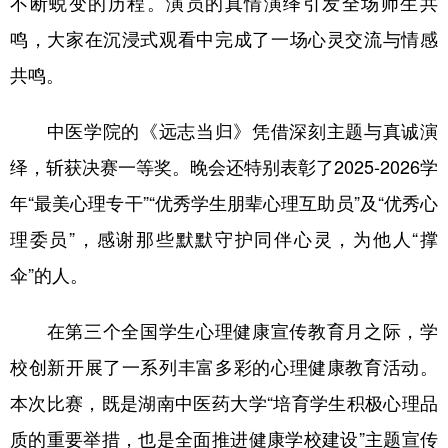
不断蜕变的历程。演员的真情演绎引发全场师生共
山东
河南
湖北
湖南
鸣，大家在沉浸式观看中完成了一场心灵交流与情感
广东
广西
海南
重庆
共鸣。
四川
贵州
云南
西藏
中医学院的《远志当归》凭借深刻主题与真诚演
陕西
甘肃
青海
宁夏
绎，斩获决赛一等奖。晚会还特别表彰了2025-2026学
新疆
内蒙古
黑龙江
年“最美心理专干”“优秀学生朋辈心理互助员”及“优秀心
理委员”，感谢那些默默守护同伴心灵，为他人“撑
多语种频道
伞”的人。
English
Español
Français
عربى
在第三个全国学生心理健康宣传教育月之际，学
Русский язык
日本語
한국어
校创新开展了一系列丰富多彩的心理健康教育活动。
Deutsch
Português
本次比赛，既是湖南中医药大学“培育学生积极心理品
质的重要举措，也是全面推进健康学校建设”主题宣传