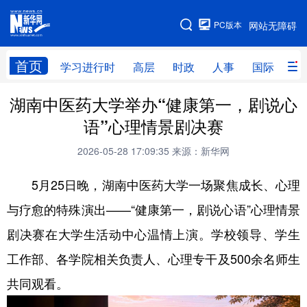
手机版
PC版本
网站无障碍
网站地图
首页
学习进行时
高层
时政
人事
国际
财
湖南中医药大学举办“健康第一，剧说心
学习进行时
高层
时政
人事
语”心理情景剧决赛
国际
财经
网评
港澳
2026-05-28 17:09:35
来源：新华网
台湾
思客智库
全球连线
教育
5月25日晚，湖南中医药大学一场聚焦成长、心理
科技
科创
量子
体育
与疗愈的特殊演出——“健康第一，剧说心语”心理情景
文化
书画
健康
军事
剧决赛在大学生活动中心温情上演。学校领导、学生
访谈
视频
图片
政务
工作部、各学院相关负责人、心理专干及500余名师生
法律
中央文件
金融
汽车
共同观看。
食品
人居
信息化
数字经济