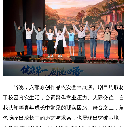
学术中国
乡村振兴
银龄
溯源中国
城市
旅游
能源
会展
彩票
娱乐
时尚
悦读
公益
一带一路
亚太网
上市公司
文化产业
地方频道
当晚，六部原创作品依次登台展演。剧目均取材
北京
天津
河北
山西
于校园真实生活，台词聚焦学业压力、人际交往、自
辽宁
吉林
上海
江苏
我认知等青年成长中常见的现实困惑。舞台之上，角
色演绎出成长中的迷茫与求索，也展现出突破困境、
浙江
安徽
福建
江西