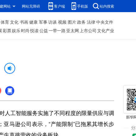
建网站
网站无障碍
客户端
手机版
站内搜索
体育
文化
书画
健康
军事
访谈
视频
图片
政务
法律
中央文件
展
彩票
娱乐
时尚
悦读
公益
一带一路
亚太网
上市公司
文化产业
？
对人工智能服务实施了不同程度的限量供应与调
使用；亚马逊公司表示，“产能限制”已拖累其增长步
可产生直接营收的业务板块。