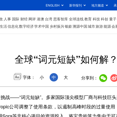
ENGLISH
新华报刊
地方频道
承
政
人事
国际
财经
网评
港澳
台湾
思客智库
全球连线
教育
科技
科创
量子
生活
信息化
数字经济
学术中国
乡村振兴
银龄
溯源中国
城市
旅游
能源
会
全球“词元短缺”如何解
字体：
小
中
大
分享到：
战——“词元短缺”。多家国际顶尖模型厂商与科技巨头
thropic公司调整了使用条款，以遏制高峰时段的过量
应用Sora等非核心项目的资源投入，将宝贵的算力集中于