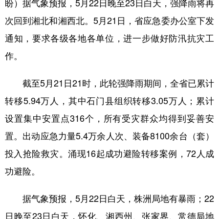
盼）据气象预报，5月22日晚至23日白天，强降雨将再
次回到湘北和湘西北。5月21日，省应急委办公室下发
学术中国
乡村振兴
银龄
溯源中国
通知，要求各级各地各单位，进一步做好防汛抗灾工
城市
旅游
能源
会展
作。
彩票
娱乐
时尚
悦读
公益
一带一路
亚太网
上市公司
截至5月21日21时，此轮强降雨期间，全省已累计
转移5.94万人，其中石门县组织转移3.05万人；累计
文化产业
设置集中安置点316个，所有受灾群众均得到妥善安
置。出动应急力量5.4万余人次、装备8100余台（套）
地方频道
投入抢险救灾。涌现16起成功避险转移案例，72人成
北京
天津
河北
山西
功避险。
辽宁
吉林
上海
江苏
据气象预报，5月22日白天，株洲局地有暴雨；22
浙江
安徽
福建
江西
日晚至23日白天，怀化、湘西州、张家界、常德局地