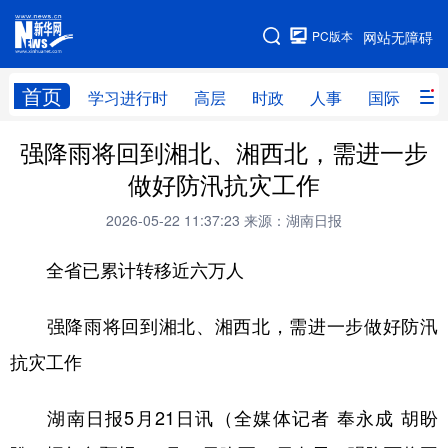
手机版
PC版本
网站无障碍
网站地图
首页
学习进行时
高层
时政
人事
国际
财
强降雨将回到湘北、湘西北，需进一步
学习进行时
高层
时政
人事
做好防汛抗灾工作
国际
财经
网评
港澳
2026-05-22 11:37:23
来源：湖南日报
台湾
思客智库
全球连线
教育
全省已累计转移近六万人
科技
科创
量子
体育
文化
书画
健康
军事
强降雨将回到湘北、湘西北，需进一步做好防汛
抗灾工作
访谈
视频
图片
政务
法律
中央文件
金融
汽车
湖南日报5月21日讯（全媒体记者 奉永成 胡盼
食品
人居
信息化
数字经济