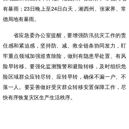
山东
河南
湖北
湖南
有暴雨；23日晚上至24日白天，湘西州、张家界、常
广东
广西
海南
重庆
德局地有暴雨。
四川
贵州
云南
西藏
省应急委办公室提醒，要增强防汛抗灾工作的责
陕西
甘肃
青海
宁夏
任感和紧迫感，坚持防、减、救全链条协同发力，盯
新疆
内蒙古
黑龙江
牢重点领域加强巡查除险，做到有隐患早处置、有风
险早转移。要强化监测预警和避险转移，及时组织危
多语种频道
险区域群众应转尽转、应转早转，确保不漏一户、不
English
Español
Français
عربى
落一人。要妥善做好受灾群众转移安置保障工作，尽
快有序恢复灾区生产生活秩序。
Русский язык
日本語
한국어
Deutsch
Português