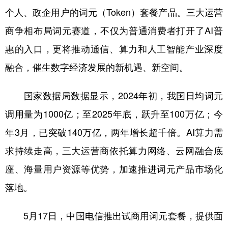
个人、政企用户的词元（Token）套餐产品。三大运营
学术中国
乡村振兴
银龄
溯源中国
商争相布局词元赛道，不仅为普通消费者打开了AI普
城市
旅游
能源
会展
惠的入口，更将推动通信、算力和人工智能产业深度
彩票
娱乐
时尚
悦读
融合，催生数字经济发展的新机遇、新空间。
公益
一带一路
亚太网
上市公司
国家数据局数据显示，2024年初，我国日均词元
文化产业
调用量为1000亿；至2025年底，跃升至100万亿；今
年3月，已突破140万亿，两年增长超千倍。AI算力需
地方频道
求持续走高，三大运营商依托算力网络、云网融合底
座、海量用户资源等优势，加速推进词元产品市场化
北京
天津
河北
山西
落地。
辽宁
吉林
上海
江苏
浙江
安徽
福建
江西
5月17日，中国电信推出试商用词元套餐，提供面