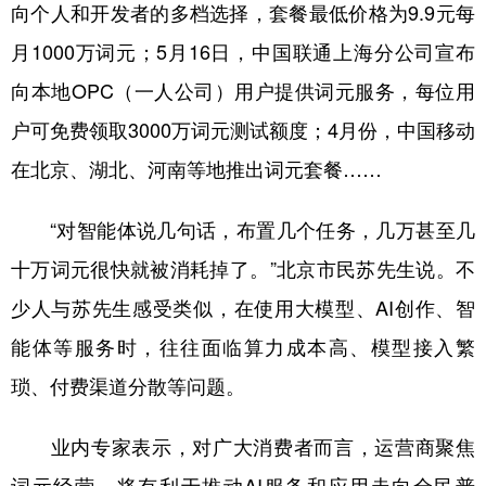
山东
河南
湖北
湖南
向个人和开发者的多档选择，套餐最低价格为9.9元每
月1000万词元；5月16日，中国联通上海分公司宣布
广东
广西
海南
重庆
向本地OPC（一人公司）用户提供词元服务，每位用
四川
贵州
云南
西藏
户可免费领取3000万词元测试额度；4月份，中国移动
陕西
甘肃
青海
宁夏
在北京、湖北、河南等地推出词元套餐……
新疆
内蒙古
黑龙江
“对智能体说几句话，布置几个任务，几万甚至几
十万词元很快就被消耗掉了。”北京市民苏先生说。不
多语种频道
少人与苏先生感受类似，在使用大模型、AI创作、智
English
Español
Français
عربى
能体等服务时，往往面临算力成本高、模型接入繁
Русский язык
日本語
한국어
琐、付费渠道分散等问题。
Deutsch
Português
业内专家表示，对广大消费者而言，运营商聚焦
词元经营，将有利于推动AI服务和应用走向全民普