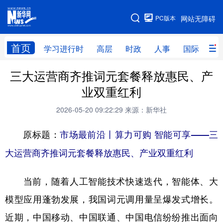
手机版
PC版本
网站无障碍
网站地图
首页
学习进行时
高层
时政
人事
国际
财
三大运营商齐推词元套餐释放惠民、产
学习进行时
高层
时政
人事
业双重红利
国际
财经
网评
港澳
2026-05-20 09:22:29
来源：新华社
台湾
思客智库
全球连线
教育
原标题：
市场最前沿丨算力可购 智能可享——三
科技
科创
量子
体育
大运营商齐推词元套餐释放惠民、产业双重红利
文化
书画
健康
军事
当前，随着人工智能技术快速迭代，智能体、大
访谈
视频
图片
政务
模型应用蓬勃发展，我国词元调用量呈爆发式增长。
法律
中央文件
金融
汽车
近期，中国移动、中国联通、中国电信纷纷推出面向
食品
人居
信息化
数字经济