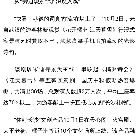
从“旁边观景”到“深度入戏”
山东
河南
湖北
湖南
广东
广西
海南
重庆
“快看！苏轼的词真的‘流’在墙上了！”10月2日，来
四川
贵州
云南
西藏
自武汉的游客林晓观赏《花开橘洲·江天暮雪》行浸式
实景演艺时赞叹不已，频频高举手机追拍流动的光影
陕西
甘肃
青海
宁夏
诗句。
新疆
内蒙古
黑龙江
该剧以宋迪寻景为主线，串联起《橘洲诗会》
多语种频道
《江天暮雪》等五幕实景剧，国庆中秋假期热度爆
棚，共演出36场，总观演人数超3万人次，平均上座率
English
Español
Français
عربى
达70%以上，为游客献上一份直抵心灵的“长沙礼物”。
Русский язык
日本語
한국어
Deutsch
Português
“你好长沙”文创产品10月1日在天心阁、火宫殿、
太平老街、橘子洲等近10个文化场所上线。该产品融