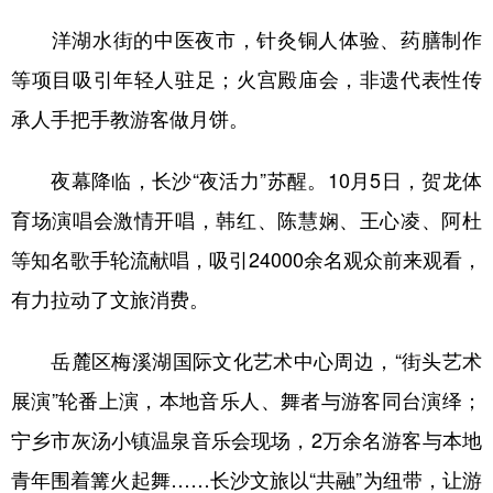
洋湖水街的中医夜市，针灸铜人体验、药膳制作
等项目吸引年轻人驻足；火宫殿庙会，非遗代表性传
承人手把手教游客做月饼。
夜幕降临，长沙“夜活力”苏醒。10月5日，贺龙体
育场演唱会激情开唱，韩红、陈慧娴、王心凌、阿杜
等知名歌手轮流献唱，吸引24000余名观众前来观看，
有力拉动了文旅消费。
岳麓区梅溪湖国际文化艺术中心周边，“街头艺术
展演”轮番上演，本地音乐人、舞者与游客同台演绎；
宁乡市灰汤小镇温泉音乐会现场，2万余名游客与本地
青年围着篝火起舞……长沙文旅以“共融”为纽带，让游