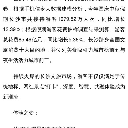
卷。根据手机信令大数据建模分析，今年国庆中秋假
学术中国
乡村振兴
银龄
溯源中国
期长沙市共接待游客1079.52万人次，同比增长
城市
旅游
能源
会展
13.39%；根据假期游客花费抽样调查结果测算，游客
彩票
娱乐
时尚
悦读
总花费85.49亿元，同比增长5.36%。长沙跻身全国文
公益
一带一路
亚太网
上市公司
旅消费十大目的地，并位列美食吸引力城市榜前五与
夜生活活力城市前三。
文化产业
持续火爆的长沙文旅市场，游客不仅仅满足于传
地方频道
统地标、网红景点“打卡”，深度、智慧、共融体验成为
北京
天津
河北
山西
新潮流。
辽宁
吉林
上海
江苏
体验之变：
浙江
安徽
福建
江西