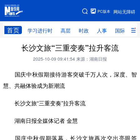
手机版
PC版本
网站无障碍
网站地图
首页
学习进行时
高层
时政
人事
国际
财
长沙文旅“三重变奏”拉升客流
学习进行时
高层
时政
人事
2025-10-09 09:41:54
来源：湖南日报
国际
财经
网评
港澳
国庆中秋假期接待游客突破千万人次，深度、智
台湾
思客智库
全球连线
教育
慧、共融体验成为新潮流
科技
科创
量子
体育
文化
书画
健康
军事
长沙文旅“三重变奏”拉升客流
访谈
视频
图片
政务
湖南日报全媒体记者 金慧
法律
中央文件
金融
汽车
国庆中秋假期落幕，长沙文旅再次交出亮眼答
食品
人居
信息化
数字经济